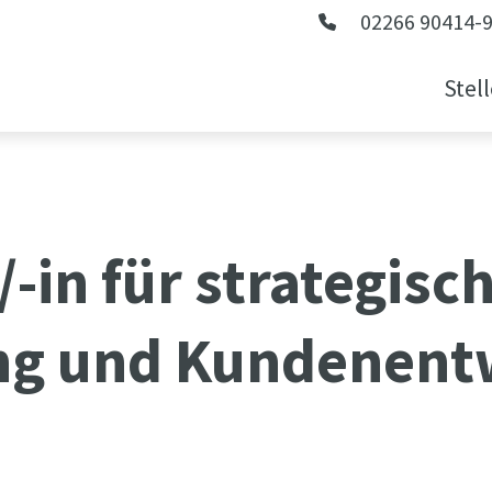
02266 90414-
Stel
-in für strategisc
g und Kundenent