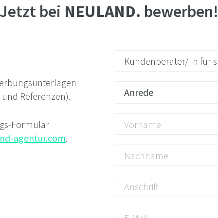
Jetzt bei
NEULAND.
bewerben
werbungs­unterlagen
Anrede
e und Referenzen).
ngs-Formular
and-agentur.com
.